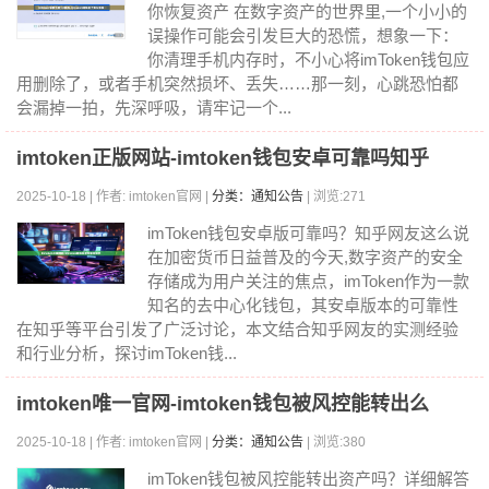
你恢复资产 在数字资产的世界里,一个小小的
误操作可能会引发巨大的恐慌，想象一下：
你清理手机内存时，不小心将imToken钱包应
用删除了，或者手机突然损坏、丢失……那一刻，心跳恐怕都
会漏掉一拍，先深呼吸，请牢记一个...
imtoken正版网站-imtoken钱包安卓可靠吗知乎
2025-10-18 | 作者: imtoken官网 |
分类：通知公告
| 浏览:271
imToken钱包安卓版可靠吗？知乎网友这么说
在加密货币日益普及的今天,数字资产的安全
存储成为用户关注的焦点，imToken作为一款
知名的去中心化钱包，其安卓版本的可靠性
在知乎等平台引发了广泛讨论，本文结合知乎网友的实测经验
和行业分析，探讨imToken钱...
imtoken唯一官网-imtoken钱包被风控能转出么
2025-10-18 | 作者: imtoken官网 |
分类：通知公告
| 浏览:380
imToken钱包被风控能转出资产吗？详细解答