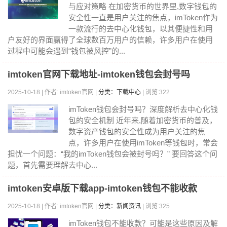
与应对策略 在加密货币的世界里,数字钱包的
安全性一直是用户关注的焦点，imToken作为
一款流行的去中心化钱包，以其便捷性和用
户友好的界面赢得了全球数百万用户的信赖，许多用户在使用
过程中可能会遇到“钱包被风控”的...
imtoken官网下载地址-imtoken钱包会封号吗
2025-10-18 | 作者: imtoken官网 |
分类：下载中心
| 浏览:322
imToken钱包会封号吗？深度解析去中心化钱
包的安全机制 近年来,随着加密货币的普及，
数字资产钱包的安全性成为用户关注的焦
点，许多用户在使用imToken等钱包时，常会
担忧一个问题：“我的imToken钱包会被封号吗？” 要回答这个问
题，首先需要理解去中心...
imtoken安卓版下载app-imtoken钱包不能收款
2025-10-18 | 作者: imtoken官网 |
分类：新闻资讯
| 浏览:325
imToken钱包不能收款？可能是这些原因及解