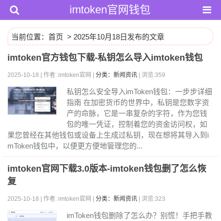
imtoken官网钱包
当前位置：
首页
> 2025年10月18日发布的文章
imtoken官方钱包下载-私钥怎么导入imtoken钱包
2025-10-18 | 作者: imtoken官网 |
分类：新闻资讯
| 浏览:359
私钥怎么安全导入imToken钱包：一步步详细
指南 在加密货币的世界中，私钥是您数字资
产的命脉，它是一串复杂的字符，作为您钱
包的唯一凭证，控制着您的资金访问权，如
果您曾经在其他钱包或设备上生成过私钥，现在想将其导入到i
mToken钱包中，以便更方便地管理您的...
imtoken官网下载3.0版本-imtoken钱包删了怎么恢
复
2025-10-18 | 作者: imtoken官网 |
分类：新闻资讯
| 浏览:323
imToken钱包删除了怎么办？别慌！手把手教