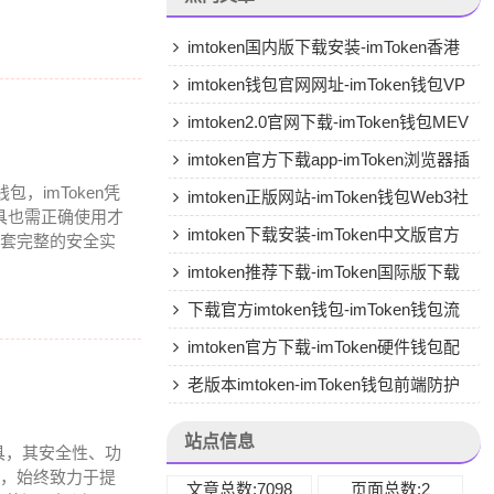
imtoken国内版下载安装-imToken香港
版专用下载
imtoken钱包官网网址-imToken钱包VP
N兼容
imtoken2.0官网下载-imToken钱包MEV
保护
imtoken官方下载app-imToken浏览器插
，imToken凭
件版
imtoken正版网站-imToken钱包Web3社
具也需正确使用才
交
imtoken下载安装-imToken中文版官方
一套完整的安全实
下载
imtoken推荐下载-imToken国际版下载
下载官方imtoken钱包-imToken钱包流
动性挖矿
imtoken官方下载-imToken硬件钱包配
套APP
老版本imtoken-imToken钱包前端防护
站点信息
具，其安全性、功
包，始终致力于提
文章总数:7098
页面总数:2