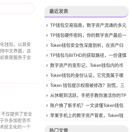
最近发表
TP钱包交易指南，数字资产流通的多元
路径
TP钱包硬件密码，你的数字资产最后一
心化钱包，以其安
道物理防线怎么用？
Token钱包安全性深度剖析，在资产归
支持中文界面，这
零与坚守自盗之间，如何构筑数字保险箱
TP钱包与BITHD的获取路径，一份谨慎
计初衷是服务于全
的安全指南
数字资产的变形记，Token钱包内的币
种互换实用指南
Token钱包的身份认证，它究竟属于哪
一类金融工具？
Token 钱包提示权限被修改？别慌，三
步教你稳准找回控制权
从休眠到活跃，手把手教你激活你的TP
钱包
账户换了新手机？一文读懂Token钱包
包，不仅提供了安全
身份恢复的完整流程
苹果手机上的数字资产管家，Token钱
对于许多加密货币
包下载安装全指南
技术民主化的一个
热门文章