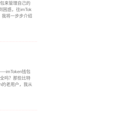
钱包来管理自己的
困惑，往imTok
，我将一步步介绍
mToken钱包
安全吗？那些比特
en的老用户，我从