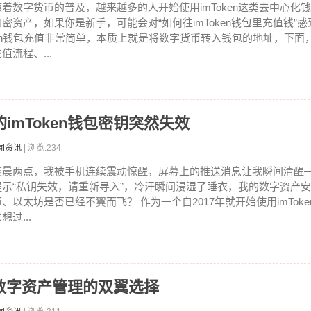
随着数字货币的普及，越来越多的人开始使用imToken这类去中心化
加密资产，如果你是新手，可能会对“如何往imToken钱包里充值钱”感到
en钱包充值非常简单，本质上就是将数字货币转入钱包的地址，下面
值流程、...
imToken钱包密钥突然失效
闻资讯
| 浏览:234
凌晨两点，我被手机连续震动惊醒，屏幕上的推送消息让我瞬间清醒——i
提示“私钥失效，请重新导入”，冷汗瞬间浸湿了睡衣，我的数字资产
币、以太坊是否已经不翼而飞？ 作为一个自2017年就开始使用imTok
想过...
，数字资产管理的双翼选择