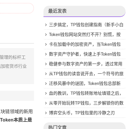
最近发表
三步搞定，TP钱包创建指南（新手小白
版）
Token钱包网站突然打不开？别慌，按
这几步自查自救！
卡在加载中的加密资产，当Token钱包
龟速时，你在焦虑什么？
数字资产守护者，快速上手Token钱包
币管理的标杆工
（官网版）的安全操作指南
稳健参与数字资产的第一步，透过常用
出加密货币行业
钱包完成TRX兑换的全流程解析
从TP钱包的读音说开去，一个符号的旅
行与一堆旧物
迁移风暴中的谜团，Token钱包总部新
址引发的行业遐想
血的教训，TP钱包转账地址填错之后，
我的2973U一夜清零
从零开始玩转TP钱包，三步解锁你的数
区块链领域的新用
字资产管理新姿势
博弈空头币，TP钱包里的冷静之刃
mToken本质上是
热门文章
。