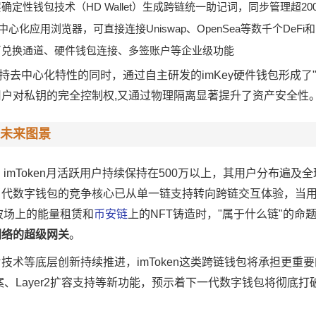
确定性钱包技术（HD Wallet）生成跨链统一助记词，同步管理超20
心化应用浏览器，可直接连接Uniswap、OpenSea等数千个DeFi和
币兑换通道、硬件钱包连接、多签账户等企业级功能
在保持去中心化特性的同时，通过自主研发的imKey硬件钱包形成了
户对私钥的完全控制权,又通过物理隔离显著提升了资产安全性
未来图景
22年数据，imToken月活跃用户持续保持在500万以上，其用户分布遍及
代数字钱包的竞争核心已从单一链支持转向跨链交互体验，当用户通
波场上的能量租赁和
币安链
上的NFT铸造时，"属于什么链"的命
网络的超级网关
。
技术等底层创新持续推进，imToken这类跨链钱包将承担更重
方案、Layer2扩容支持等新功能，预示着下一代数字钱包将彻底打
。