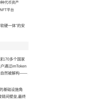
0种代币资产
NFT平台
"软硬一体"的安
。
全球170多个国家
过imToken
题自然被解构——
要的基础设施角
破链间壁垒,最终