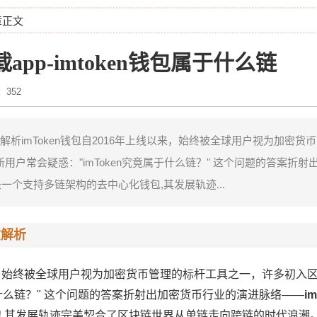
章正文
载app-imtoken钱包属于什么链
352
本质解析imToken钱包自2016年上线以来，始终被全球用户视为加密货
户常会疑惑："imToken究竟属于什么链？" 这个问题的答案折射
是一个支持多链架构的去中心化钱包,其发展轨迹...
质解析
线以来，始终被全球用户视为加密货币管理的标杆工具之一，许多初入
属于什么链？" 这个问题的答案折射出加密货币行业的演进脉络——
i
包
,其发展轨迹完美契合了区块链世界从单链走向跨链的时代浪潮