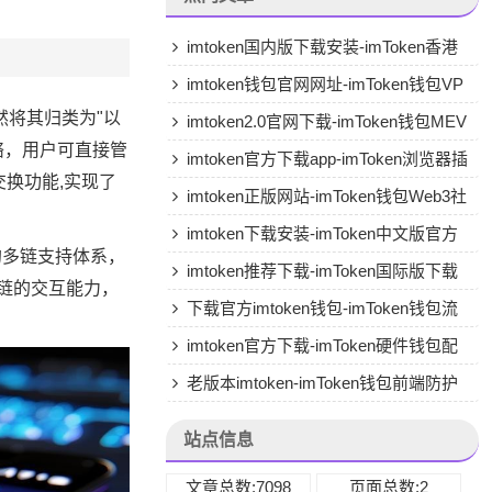
imtoken国内版下载安装-imToken香港
版专用下载
imtoken钱包官网网址-imToken钱包VP
然将其归类为"以
N兼容
imtoken2.0官网下载-imToken钱包MEV
络，用户可直接管
保护
imtoken官方下载app-imToken浏览器插
交换功能,实现了
件版
imtoken正版网站-imToken钱包Web3社
交
imtoken下载安装-imToken中文版官方
的多链支持体系，
下载
imtoken推荐下载-imToken国际版下载
新兴公链的交互能力，
下载官方imtoken钱包-imToken钱包流
动性挖矿
imtoken官方下载-imToken硬件钱包配
套APP
老版本imtoken-imToken钱包前端防护
站点信息
文章总数:7098
页面总数:2