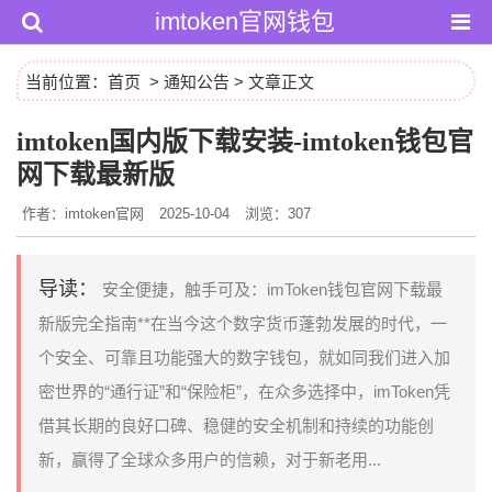
imtoken官网钱包
当前位置：
首页
>
通知公告
> 文章正文
imtoken国内版下载安装-imtoken钱包官
网下载最新版
作者：imtoken官网
2025-10-04
浏览：307
导读：
安全便捷，触手可及：imToken钱包官网下载最
新版完全指南**在当今这个数字货币蓬勃发展的时代，一
个安全、可靠且功能强大的数字钱包，就如同我们进入加
密世界的“通行证”和“保险柜”，在众多选择中，imToken凭
借其长期的良好口碑、稳健的安全机制和持续的功能创
新，赢得了全球众多用户的信赖，对于新老用...