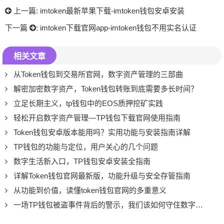
上一篇:
imtoken最新苹果下载-imtoken钱包安卓安装
下一篇
:
imtoken下载官网app-imtoken钱包不用实名认证
相关文章
从Token钱包到交易所官网，数字资产管理的三部曲
解密加密数字资产，Token钱包转账到底需要多长时间？
立足长期主义，tp钱包中的EOS质押挖矿实践
轻松开启数字资产管理—TP钱包下载官网使用指南
Token钱包安卓版本能用吗？实用功能与安装指南详解
TP钱包的功能与定位，用户关心的几个问题
数字生活新入口，TP钱包安卓安装全指南
详解Token钱包官网最新版，功能升级与安全存管指南
从功能到价值，读懂token钱包官网的多重意义
一场TP钱包被盗事件背后的警示，我们该如何守住数字资产？