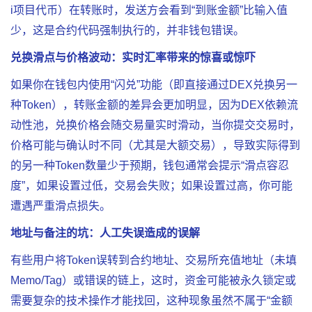
i项目代币）在转账时，发送方会看到“到账金额”比输入值
少，这是合约代码强制执行的，并非钱包错误。
兑换滑点与价格波动：实时汇率带来的惊喜或惊吓
如果你在钱包内使用“闪兑”功能（即直接通过DEX兑换另一
种Token），转账金额的差异会更加明显，因为DEX依赖流
动性池，兑换价格会随交易量实时滑动，当你提交交易时，
价格可能与确认时不同（尤其是大额交易），导致实际得到
的另一种Token数量少于预期，钱包通常会提示“滑点容忍
度”，如果设置过低，交易会失败；如果设置过高，你可能
遭遇严重滑点损失。
地址与备注的坑：人工失误造成的误解
有些用户将Token
误转
到合约地址、交易所充值地址（未填
Memo/Tag）或错误的链上，这时，资金可能被永久锁定或
需要复杂的技术操作才能找回，这种现象虽然不属于“金额