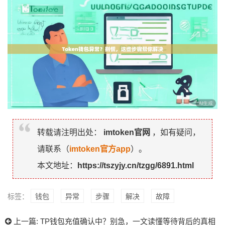
转载请注明出处：
imtoken官网
，如有疑问，
请联系（
imtoken官方app
）。
本文地址：
https://tszyjy.cn/tzgg/6891.html
标签：
钱包
异常
步骤
解决
故障
上一篇:
TP钱包充值确认中？别急，一文读懂等待背后的真相