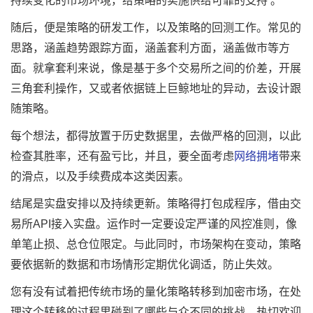
持续变化的市场环境，给策略的实施供给可靠的支持 。
随后，便是策略的研发工作，以及策略的回测工作。常见的
思路，涵盖趋势跟踪方面，涵盖套利方面，涵盖做市等方
面。就拿套利来说，像是基于多个交易所之间的价差，开展
三角套利操作，又或者依据链上巨鲸地址的异动，去设计跟
随策略。
每个想法，都得放置于历史数据里，去做严格的回测，以此
检查其胜率，还有盈亏比，并且，要全面考虑
网络拥堵
带来
的滑点，以及手续费成本这类因素。
结尾是实盘安排以及持续更新。策略得打包成程序，借由交
易所API接入实盘。运作时一定要设定严谨的风控准则，像
单笔止损、总仓位限定。与此同时，市场架构在变动，策略
要依据新的数据和市场情形定期优化调适，防止失效。
您有没有试着把传统市场的量化策略转移到加密市场，在处
理这个转移的过程里碰到了哪些与众不同的挑战，热切欢迎