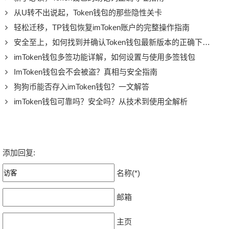
从U转不出说起，Token钱包的那些隐性关卡
轻松迁移，TP钱包恢复imToken账户的完整操作指南
安全至上，如何找到并确认Token钱包最新版本的正确下载地址
imToken钱包多签功能详解，如何设置与使用多签钱包
ImToken钱包会不会被盗？真相与安全指南
狗狗币能否存入imToken钱包？一文解答
imToken钱包可靠吗？安全吗？从技术到使用全解析
添加回复:
名称(*)
邮箱
主页