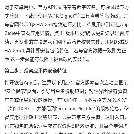
对于安卓用户，官方APK文件带有数字签名，可通过以下方
式验证：下载后使用“APK Signer”等工具查看签名指纹，并
与官网公示的SHA-256指纹进行对比，苹果用户则可在App
Store中查看应用
详情
，点击“版本历史”确认更新记录是否连
续，更专业的方法是从官网下载哈希校验文件，用MD5或S
HA-256工具计算安装包哈希值，若与官方数据一致则为正
版,这一步骤能有效阻止被篡改的安装包。
第三步：观察应用内安全特征
打开钱包App后，注意以下几点：官方版本首次启动会显示
“安全提示”页面，引导用户备份助记词；钱包界面没有弹窗
广告或诱导跳转的链接；在“页面中，版本号格式为“X.X.X”
（如2.10.3），并能看到“imToken Pte. Ltd.”的版权信息，仿
冒应用往往缺少这些细节，或夹带第三方充值、理财入口，
官方钱包的助记词生成过程遵循BIP39标准，且每个单词均