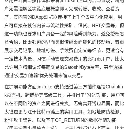
从用户界面与操作体验来看,imToken注重简洁与直观，新用
户无需理解区块链底层概念即可完成转账、收款、查看资
产，其内置的DApp浏览器连接了上千个去中心化应用，用
户可直接在钱包内参与流动性挖矿、借贷、NFT交易等，但
这一功能也要求用户具备一定的风险辨别能力，避免授权恶
意合约，比太钱包的界面类似传统桌面钱包的移动版，着重
展示交易记录、地址标签、手续费自定义等细节，更适合有
一定技术背景、习惯手动管理交易费用的比特币用户，比太
允许用户精细调整每笔交易的Satoshi/Byte费率，甚至选择
通过“交易加速器”优先处理未确认交易。
在扩展功能方面,imToken支持通过第三方插件连接Chainlin
k预言机、跨链桥等高级工具，并推出了“闪兑”功能，用户可
以在不同链的资产之间进行兑换，无需离开钱包界面，而比
太钱包更专注于比特币链上的实用工具，如地址防伪检测、
粉尘攻击警告、以及基于OP_RETURN的数据存储功能
（用于记录少量信息上链），对于比特币持有者而言，比太