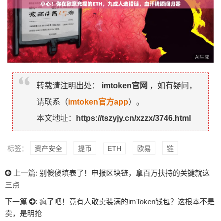
转载请注明出处：
imtoken官网
，如有疑问，
请联系（
imtoken官方app
）。
本文地址：
https://tszyjy.cn/xzzx/3746.html
标签：
资产安全
提币
ETH
欧易
链
上一篇:
别傻傻填表了！申报区块链，拿百万扶持的关键就这
三点
下一篇
:
疯了吧！竟有人敢卖装满的imToken钱包？这根本不是
卖，是明抢