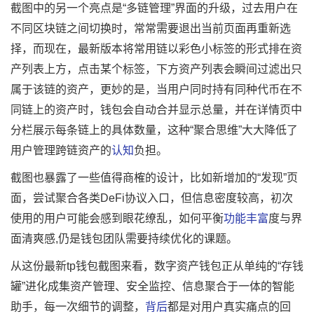
截图中的另一个亮点是“多链管理”界面的升级，过去用户在
不同区块链之间切换时，常常需要退出当前页面再重新选
择，而现在，最新版本将常用链以彩色小标签的形式排在资
产列表上方，点击某个标签，下方资产列表会瞬间过滤出只
属于该链的资产，更妙的是，当用户同时持有同种代币在不
同链上的资产时，钱包会自动合并显示总量，并在详情页中
分栏展示每条链上的具体数量，这种“聚合思维”大大降低了
用户管理跨链资产的
认知
负担。
截图也暴露了一些值得商榷的设计，比如新增加的“发现”页
面，尝试聚合各类DeFi协议入口，但信息密度较高，初次
使用的用户可能会感到眼花缭乱，如何平衡
功能丰富
度与界
面清爽感,仍是钱包团队需要持续优化的课题。
从这份最新tp钱包截图来看，数字资产钱包正从单纯的“存钱
罐”进化成集资产管理、安全监控、信息聚合于一体的智能
助手，每一次细节的调整，
背后
都是对用户真实痛点的回